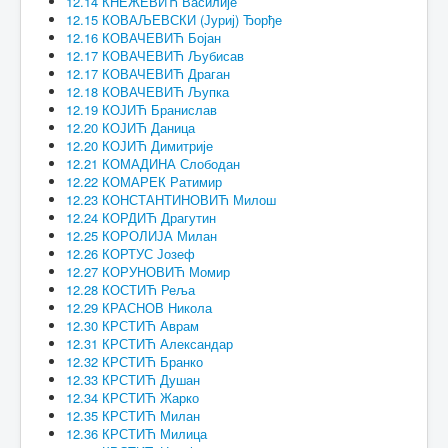
12.14 КНЕЖЕВИЋ Василије
12.15 КОВАЉЕВСКИ (Јуриј) Ђорђе
12.16 КОВАЧЕВИЋ Бојан
12.17 КОВАЧЕВИЋ Љубисав
12.17 КОВАЧЕВИЋ Драган
12.18 КОВАЧЕВИЋ Љупка
12.19 КОЈИЋ Бранислав
12.20 КОЈИЋ Даница
12.20 КОЈИЋ Димитрије
12.21 КОМАДИНА Слободан
12.22 КОМАРЕК Ратимир
12.23 КОНСТАНТИНОВИЋ Милош
12.24 КОРДИЋ Драгутин
12.25 КОРОЛИЈА Милан
12.26 КОРТУС Јозеф
12.27 КОРУНОВИЋ Момир
12.28 КОСТИЋ Реља
12.29 КРАСНОВ Никола
12.30 КРСТИЋ Аврам
12.31 КРСТИЋ Александар
12.32 КРСТИЋ Бранко
12.33 КРСТИЋ Душан
12.34 КРСТИЋ Жарко
12.35 КРСТИЋ Милан
12.36 КРСТИЋ Милица