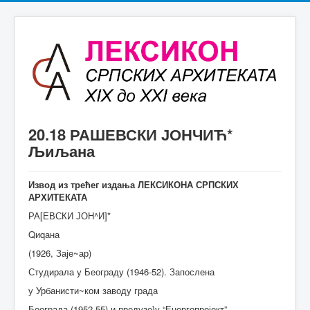
20.18 РАШЕВСКИ ЈОНЧИЋ*
Љиљана
Извод из трећег издања ЛЕКСИКОНА СРПСКИХ
АРХИТЕКАТА
РА[ЕВСКИ ЈОН^И]*
Qиqана
(1926, Заје~ар)
Студирала у Београду (1946-52). Запослена
у Урбанисти~ком заводу града
Београда (1952-55) и предузе}у “Енергопројект”