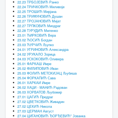
22.23 ТРБОЈЕВИЋ Ранко
22.24 ТРИЧКОВИЋ Миливоје
22.25 ТРОШИЋ Мирјана
22.26 ТРИФУНОВИЋ Душан
22.27 ТРОЈАНОВИЋ Мијат
22.27 ТРПКОВИЋ Миодраг
22.28 ТУРУДИЋ Миленко
23.01 ЋИРКОВИЋ Вера
23.02 ЋОСИЋ Богдан
23.03 ЋУРЧИЋ Љупко
24.01 УГРИНОВИЋ Александра
24.02 УРУКАЛО Зорица
24.03 УСКОКОВИЋ Оливера
25.01 ФАРКАШ Имре
25.02 ФИЛИПОВИЋ Иван
25.03 ФОЛИЋ МЕТОХИЈАЦ Љубиша
25.04 ФОРКАПИЋ Сава
26.01 ХАРКАИ Имре
26.02 ХАЏИ - МАНИЋ Радован
26.03 ХОРВАТОВ Љубомир
27.01 ЦАГИЋ Предраг
27.02 ЦВЕТКОВИЋ Живадин
27.02 ЦЕКИЋ Никола
27.03 ЦЕРМАН Август
27.04 ЦИГАНОВИЋ ЂОРЂЕВИЋ* Јованка