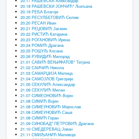
20.17 РАШЕВСКИ Александар
20.18 РАШЕВСКИ ЈОНЧИЋ* Љиљана
20.19 РЕБА Благоје
20.20 РЕСУЛБЕГОВИЋ Селим
20.20 РЕСАН Иван
20.21 РЕЏОВИЋ Јасмин
20.22 РИСТИЋ Катарина
20.23 РОГАНОВИЋ Ирена
20.24 РОМИЋ Драгана
20.25 РОШУЉ Косана
20.26 РУВИДИЋ Милорад
21.01 САВИЋ ВЕЊИФАТОВ* Татјана
21.02 САИЧИЋ Никола
21.03 САМАРЏИЈА Милица
21.04 САМОЈЛОВ Григорије
21.05 СЕКУЛИЋ Александар
21.06 СЕКУЛИЋ Милан
21.07 СИМЕОНОВИЋ Војин
21.08 СИМИЋ Војин
21.08 СИМЕУНОВИЋ Мирослав
21.08 СИМЕУНОВИЋ Саша
21.08 СИМИЋ Горан
21.09 СИНОБАД* ПЕТРОВИЋ Драгана
21.10 СМЕДЕРЕВАЦ Јован
21.11 СМИЉАНИЋ Миливоје