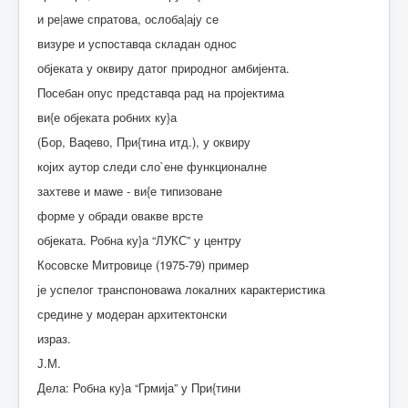
и ре|аwе спратова, ослоба|ају се
визуре и успоставqа складан однос
објеката у оквиру датог природног амбијента.
Посебан опус представqа рад на пројектима
ви{е објеката робних ку}а
(Бор, Ваqево, При{тина итд.), у оквиру
којих аутор следи сло`ене функционалне
захтеве и маwе - ви{е типизоване
форме у обради овакве врсте
објеката. Робна ку}а “ЛУКС” у центру
Косовске Митровице (1975-79) пример
је успелог транспоноваwа локалних карактеристика
средине у модеран архитектонски
израз.
Ј.М.
Дела: Робна ку}а “Грмија” у При{тини