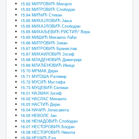
15.62 МИТРОВИЋ Михајло
15.63 МИТРОВИЋ Слободан
15.64 МИЋИЋ Стеван
15.65 МИХАЈЛОВИЋ Јања
15.65 МИХАЈЛОВИЋ Слободан
15.65 МИХАЉЕВИЋ РИСТИЋ* Вера
15.65 МИШИЋ Михаило Лаћи
15.66 МИТРОВИЋ Јован
15.67 МИТРОВИЋ Бранислав
15.67 МИХАИЛОВИЋ Јосиф
15.68 МЛАДЕНОВИЋ Димитрије
15.69 МЛАЂЕНОВИЋ Ивица
15.70 МРМАК Дејан
15.71 МУГОША Ратимир
15.72 МУСИЋ Мустафа
15.73 МУЦЕВИЋ Селман
16.01 НАЈМАН Јосиф
16.02 НАСЛАС Михаило
16.03 НАСТИЋ Дејан
16.04 НАЧИЋ Јелисавета
16.05 НЕВОЛЕ Јан
16.06 НЕНАДОВИЋ Слободан
16.07 НЕСТОРОВИЋ Богдан
16.08 НЕСТОРОВИЋ Никола
16.09 НЕШИЋ Ела