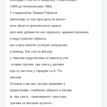
(1955 до пензионисаwа 1982).
У стварала{тву Qиqане Ра{евски
препознају се зна~ајна дела из разли~
итих области архитектонске праксе
кроз ви{е урбанисти~ких пројеката, административних
и индустријских објеката,
као и кроз мно{тво успе{них конкурсних
утакмица. Као сна`на фигура
у тимским подухватима оставила је упе-
~атqиве трагове, пре свега у делима
која су настала у сарадwи са А. Ра-
{евским.
Основни став овог аутора примеwен у
пројектоваwу стамбених објеката и насеqа
је, пре свега, ~овекомерност простора,
трагаwе за wеговом аутенти~-