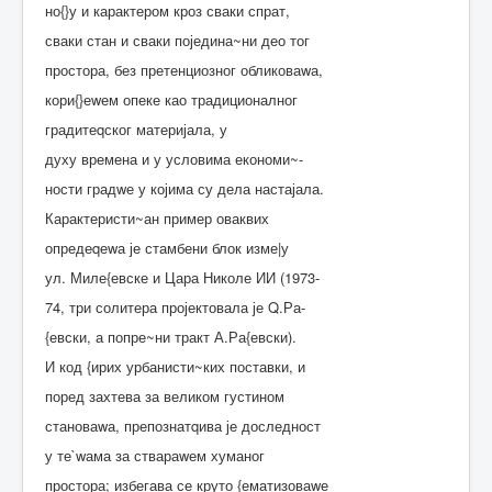
но{}у и карактером кроз сваки спрат,
сваки стан и сваки поједина~ни део тог
простора, без претенциозног обликоваwа,
кори{}еwем опеке као традиционалног
градитеqског материјала, у
духу времена и у условима економи~-
ности градwе у којима су дела настајала.
Карактеристи~ан пример оваквих
опредеqеwа је стамбени блок изме|у
ул. Миле{евске и Цара Николе ИИ (1973-
74, три солитера пројектовала је Q.Ра-
{евски, а попре~ни тракт А.Ра{евски).
И код {ирих урбанисти~ких поставки, и
поред захтева за великом густином
становаwа, препознатqива је доследност
у те`wама за ствараwем хуманог
простора; избегава се круто {ематизоваwе