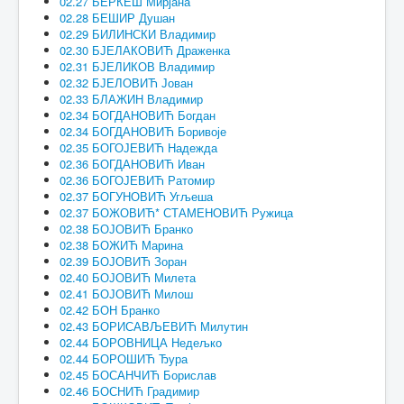
02.27 БЕРКЕШ Мирјана
02.28 БЕШИР Душан
02.29 БИЛИНСКИ Владимир
02.30 БЈЕЛАКОВИЋ Драженка
02.31 БЈЕЛИКОВ Владимир
02.32 БЈЕЛОВИЋ Јован
02.33 БЛАЖИН Владимир
02.34 БОГДАНОВИЋ Богдан
02.34 БОГДАНОВИЋ Боривоје
02.35 БОГОЈЕВИЋ Надежда
02.36 БОГДАНОВИЋ Иван
02.36 БОГОЈЕВИЋ Ратомир
02.37 БОГУНОВИЋ Угљеша
02.37 БОЖОВИЋ* СТАМЕНОВИЋ Ружица
02.38 БОЈОВИЋ Бранко
02.38 БОЖИЋ Марина
02.39 БОЈОВИЋ Зоран
02.40 БОЈОВИЋ Милета
02.41 БОЈОВИЋ Милош
02.42 БОН Бранко
02.43 БОРИСАВЉЕВИЋ Милутин
02.44 БОРОВНИЦА Недељко
02.44 БОРОШИЋ Ђура
02.45 БОСАНЧИЋ Борислав
02.46 БОСНИЋ Градимир