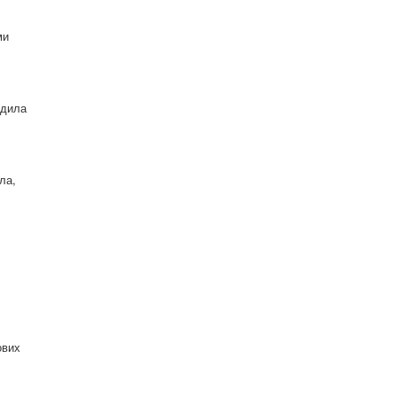
ми
одила
ла,
ових