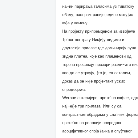
на~ин парираwа таласима уз тиватску
обалу, наспрам раније једино могу}их
ку}а у камену.
На пројекту припремqеном за изво|еwе
Тр`ног центра у Ник{и}у видимо и
друга~ије прилазе где доминирају пуна
зидна платна, које као пламенови од
терена просецају прозори разли~ите ви
као да се утркују, {то је, са осталим,
доказ да он није пројектант уских
опредеqеwа.
Wегове ентеријере, прете`но кафее, одл
нај~е{}е три прилаза. Или су са
контрастним обрадама у сна`ним форм
прете`но на релацији посредног
асоцијативног споја {анка и спу{теног