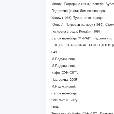
Мили}”, Подгорица (1984); Капела, Буро
Подгорица (1985); Дом пензионера,
Улциw (1986); Туристи~ко насеqе
“Олива”, Петровац на мору (1989); Стам
пословна зграда, Кола{ин (1991);
Салон наме{таја “МИРАИ”, Раданови}и,
ЕНЦYЦЛОПАЕДИА АРЦХИТЕЦТОНИЦ
343
М.Радусинови}
М.Радусинови},
Кафе “СУН СЕТ”,
Подгорица, 2005
М.Радусинови},
Салон наме{таја
“МИРАИ” у Тивту,
2004
Тиват (2004); Кафе “СУН СЕТ”, Подгори