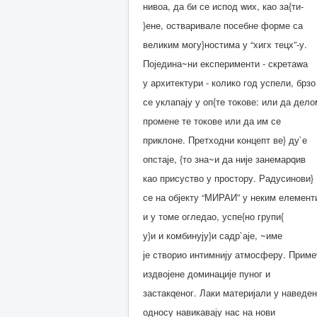
нивоа, да би се испод wих, као за{ти-
}ене, остваривале посебне форме са
великим могу}ностима у “хигх тецх”-у.
Поједина~ни експерименти - скретаwа
у архитектури - колико год успели, брзо
се уклапају у оп{те токове: или да дело
промене те токове или да им се
приклоне. Претходни концепт ве} ду`е
опстаје, {то зна~и да није занемарqив
као присуство у простору. Радусинови}
се на објекту “МИРАИ” у неким елемен
и у томе огледао, успе{но групи{
у}и и комбинују}и садр`аје, ~име
је створио интимнију атмосферу. Приме
издвојене доминације пуног и
застакqеног. Лаки материјали у наведе
односу навикавају нас на нови