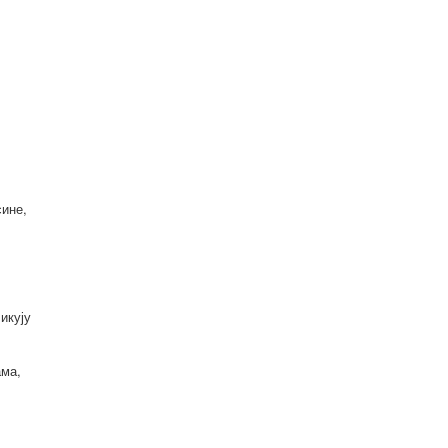
сине,
икују
ама,