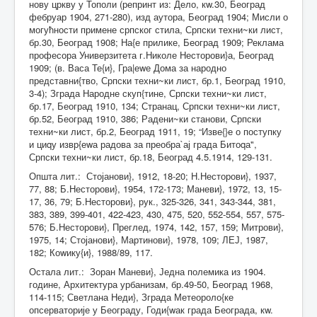
нову цркву у Тополи (репринт из: Дело, кw.30, Београд
фебруар 1904, 271-280), изд аутора, Београд 1904; Мисли о
могућности примене српског стила, Српски техни~ки лист,
бр.30, Београд 1908; На{е прилике, Београд 1909; Реклама
професора Универзитета г.Николе Несторови}а, Београд
1909; (в. Васа Те{и}, Гра|еwе Дома за народно
представни{тво, Српски техни~ки лист, бр.1, Београд 1910,
3-4); Зграда Народне скуп{тине, Српски техни~ки лист,
бр.17, Београд 1910, 134; Странац, Српски техни~ки лист,
бр.52, Београд 1910, 386; Радени~ки станови, Српски
техни~ки лист, бр.2, Београд 1911, 19; “Изве{}е о поступку
и циqу извр{еwа радова за преобра`ај града Битоqа",
Српски техни~ки лист, бр.18, Београд 4.5.1914, 129-131.
Општа лит.: Стојанови}, 1912, 18-20; Н.Несторови}, 1937,
77, 88; Б.Несторови}, 1954, 172-173; Маневи}, 1972, 13, 15-
17, 36, 79; Б.Несторови}, рук., 325-326, 341, 343-344, 381,
383, 389, 399-401, 422-423, 430, 475, 520, 552-554, 557, 575-
576; Б.Несторови}, Преглед, 1974, 142, 157, 159; Митрови},
1975, 14; Стојанови}, Мартинови}, 1978, 109; ЛЕЈ, 1987,
182; Коwику{и}, 1988/89, 117.
Остала лит.: Зоран Маневи}, Једна полемика из 1904.
године, Архитектура урбанизам, бр.49-50, Београд 1968,
114-115; Светлана Неди}, Зграда Метеороло{ке
опсерваторије у Београду, Годи{wак града Београда, кw.