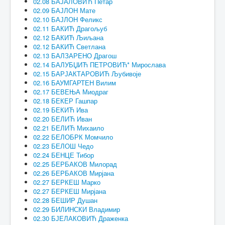
02.08 БАЈАЛОВИЋ Петар
02.09 БАЈЛОН Мате
02.10 БАЈЛОН Феликс
02.11 БАКИЋ Драгољуб
02.12 БАКИЋ Љиљана
02.12 БАКИЋ Светлана
02.13 БАЛЗАРЕНО Драгош
02.14 БАЛУБЏИЋ ПЕТРОВИЋ* Мирослава
02.15 БАРЈАКТАРОВИЋ Љубивоје
02.16 БАУМГАРТЕН Вилим
02.17 БЕВЕЊА Миодраг
02.18 БЕКЕР Гашпар
02.19 БЕКИЋ Ива
02.20 БЕЛИЋ Иван
02.21 БЕЛИЋ Михаило
02.22 БЕЛОБРК Момчило
02.23 БЕЛОШ Чедо
02.24 БЕНЦЕ Тибор
02.25 БЕРБАКОВ Милорад
02.26 БЕРБАКОВ Мирјана
02.27 БЕРКЕШ Марко
02.27 БЕРКЕШ Мирјана
02.28 БЕШИР Душан
02.29 БИЛИНСКИ Владимир
02.30 БЈЕЛАКОВИЋ Драженка