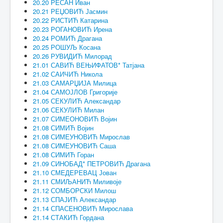
20.20 РЕСАН Иван
20.21 РЕЏОВИЋ Јасмин
20.22 РИСТИЋ Катарина
20.23 РОГАНОВИЋ Ирена
20.24 РОМИЋ Драгана
20.25 РОШУЉ Косана
20.26 РУВИДИЋ Милорад
21.01 САВИЋ ВЕЊИФАТОВ* Татјана
21.02 САИЧИЋ Никола
21.03 САМАРЏИЈА Милица
21.04 САМОЈЛОВ Григорије
21.05 СЕКУЛИЋ Александар
21.06 СЕКУЛИЋ Милан
21.07 СИМЕОНОВИЋ Војин
21.08 СИМИЋ Војин
21.08 СИМЕУНОВИЋ Мирослав
21.08 СИМЕУНОВИЋ Саша
21.08 СИМИЋ Горан
21.09 СИНОБАД* ПЕТРОВИЋ Драгана
21.10 СМЕДЕРЕВАЦ Јован
21.11 СМИЉАНИЋ Миливоје
21.12 СОМБОРСКИ Милош
21.13 СПАЈИЋ Александар
21.14 СПАСЕНОВИЋ Мирослава
21.14 СТАКИЋ Гордана