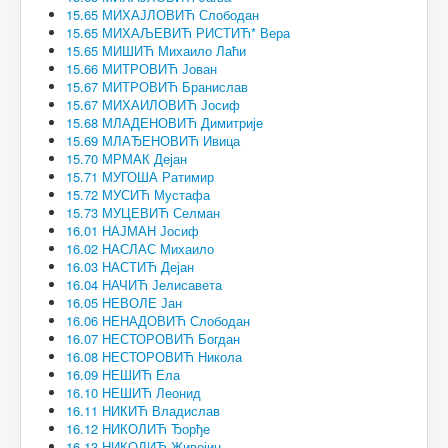
15.65 МИХАЈЛОВИЋ Слободан
15.65 МИХАЉЕВИЋ РИСТИЋ* Вера
15.65 МИШИЋ Михаило Лаћи
15.66 МИТРОВИЋ Јован
15.67 МИТРОВИЋ Бранислав
15.67 МИХАИЛОВИЋ Јосиф
15.68 МЛАДЕНОВИЋ Димитрије
15.69 МЛАЂЕНОВИЋ Ивица
15.70 МРМАК Дејан
15.71 МУГОША Ратимир
15.72 МУСИЋ Мустафа
15.73 МУЦЕВИЋ Селман
16.01 НАЈМАН Јосиф
16.02 НАСЛАС Михаило
16.03 НАСТИЋ Дејан
16.04 НАЧИЋ Јелисавета
16.05 НЕВОЛЕ Јан
16.06 НЕНАДОВИЋ Слободан
16.07 НЕСТОРОВИЋ Богдан
16.08 НЕСТОРОВИЋ Никола
16.09 НЕШИЋ Ела
16.10 НЕШИЋ Леонид
16.11 НИКИЋ Владислав
16.12 НИКОЛИЋ Ђорђе
16.13 НИКОЛИЋ Живојин