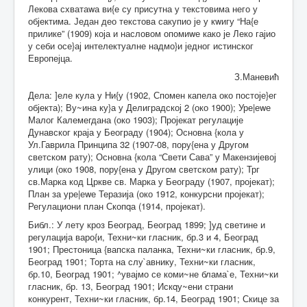
Лекова схватаwа ви{е су присутна у текстовима него у
објектима. Један део текстова сакупио је у кwигу “На{е
прилике” (1909) која и насловом опомиwе како је Леко гајио
у себи осе}ај интелектуалне надмо}и једног истинског
Европејца.
З.Маневић
Дела: ]еле кула у Ни{у (1902, Спомен капела око постоје}ег
објекта); Ву~ина ку}а у Делиградској 2 (око 1900); Уре|еwе
Малог Калемегдана (око 1903); Пројекат регулације
Дунавског краја у Београду (1904); Основна {кола у
Ул.Гаврила Принципа 32 (1907-08, пору{ена у Другом
светском рату); Основна {кола “Свети Сава” у Макензијевој
улици (око 1908, пору{ена у Другом светском рату); Трг
св.Марка код Цркве св. Марка у Београду (1907, пројекат);
План за уре|еwе Теразија (око 1912, конкурсни пројекат);
Регулациони план Скопqа (1914, пројекат).
Библ.: У лету кроз Београд, Београд 1899; ]уд светине и
регулација варо{и, Техни~ки гласник, бр.3 и 4, Београд
1901; Престоница {вапска паланка, Техни~ки гласник, бр.9,
Београд 1901; Торта на слу`авнику, Техни~ки гласник,
бр.10, Београд 1901; ^увајмо се коми~не блама`е, Техни~ки
гласник, бр. 13, Београд 1901; Искqу~ени страни
конкурент, Техни~ки гласник, бр.14, Београд 1901; Скице за