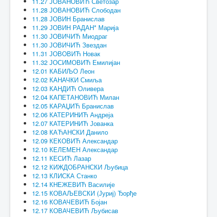
11.27 ЈОВАНОВИЋ Светозар
11.28 ЈОВАНОВИЋ Слободан
11.28 ЈОВИН Бранислав
11.29 ЈОВИН РАДАН* Марија
11.30 ЈОВИЧИЋ Миодраг
11.30 ЈОВИЧИЋ Звездан
11.31 ЈОВОВИЋ Новак
11.32 ЈОСИМОВИЋ Емилијан
12.01 КАБИЉО Леон
12.02 КАНАЧКИ Смиља
12.03 КАНДИЋ Оливера
12.04 КАПЕТАНОВИЋ Милан
12.05 КАРАЏИЋ Бранислав
12.06 КАТЕРИНИЋ Андреја
12.07 КАТЕРИНИЋ Јованка
12.08 КАЋАНСКИ Данило
12.09 КЕКОВИЋ Александар
12.10 КЕЛЕМЕН Александар
12.11 КЕСИЋ Лазар
12.12 КИЖДОБРАНСКИ Љубица
12.13 КЛИСКА Станко
12.14 КНЕЖЕВИЋ Василије
12.15 КОВАЉЕВСКИ (Јуриј) Ђорђе
12.16 КОВАЧЕВИЋ Бојан
12.17 КОВАЧЕВИЋ Љубисав