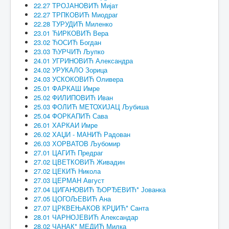
22.27 ТРОЈАНОВИЋ Мијат
22.27 ТРПКОВИЋ Миодраг
22.28 ТУРУДИЋ Миленко
23.01 ЋИРКОВИЋ Вера
23.02 ЋОСИЋ Богдан
23.03 ЋУРЧИЋ Љупко
24.01 УГРИНОВИЋ Александра
24.02 УРУКАЛО Зорица
24.03 УСКОКОВИЋ Оливера
25.01 ФАРКАШ Имре
25.02 ФИЛИПОВИЋ Иван
25.03 ФОЛИЋ МЕТОХИЈАЦ Љубиша
25.04 ФОРКАПИЋ Сава
26.01 ХАРКАИ Имре
26.02 ХАЏИ - МАНИЋ Радован
26.03 ХОРВАТОВ Љубомир
27.01 ЦАГИЋ Предраг
27.02 ЦВЕТКОВИЋ Живадин
27.02 ЦЕКИЋ Никола
27.03 ЦЕРМАН Август
27.04 ЦИГАНОВИЋ ЂОРЂЕВИЋ* Јованка
27.05 ЦОГОЉЕВИЋ Ана
27.07 ЦРКВЕЊАКОВ КРЏИЋ* Санта
28.01 ЧАРНОЈЕВИЋ Александар
28.02 ЧАНАК* МЕДИЋ Милка