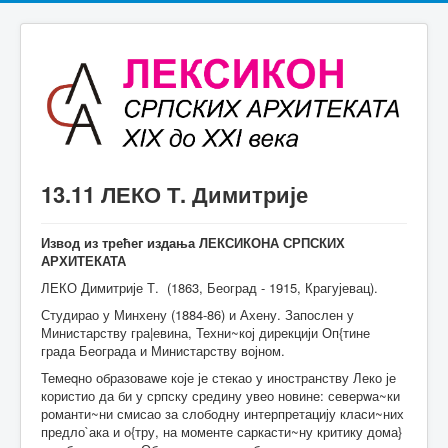
13.11 ЛЕКО Т. Димитрије
Извод из трећег издања ЛЕКСИКОНА СРПСКИХ
АРХИТЕКАТА
ЛЕКО Димитрије Т. (1863, Београд - 1915, Крагујевац).
Студирао у Минхену (1884-86) и Ахену. Запослен у
Министарству гра|евина, Техни~кој дирекцији Оп{тине
града Београда и Министарству војном.
Темеqно образоваwе које је стекао у иностранству Леко је
користио да би у српску средину увео новине: северwа~ки
романти~ни смисао за слободну интерпретацију класи~них
предло`ака и о{тру, на моменте саркасти~ну критику дома}