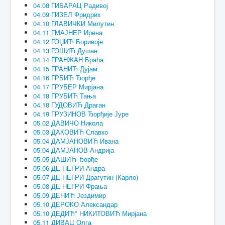
04.08 ГИБАРАЦ Радивој
04.09 ГИЗЕЛ Фридрих
04.10 ГЛАВИЧКИ Милутин
04.11 ГМАЈНЕР Ирена
04.12 ГОЏИЋ Боривоје
04.13 ГОШИЋ Душан
04.14 ГРАНЖАН Браћа
04.15 ГРАНИЋ Дујам
04.16 ГРБИЋ Ђорђе
04.17 ГРУБЕР Мирјана
04.18 ГРУБИЋ Тања
04.18 ГУДОВИЋ Драган
04.19 ГРУЗИНОВ Ђорђије Јуре
05.02 ДАВИЧО Никола
05.03 ДАКОВИЋ Славко
05.04 ДАМЈАНОВИЋ Ивана
05.04 ДАМЈАНОВ Андрија
05.05 ДАШИЋ Ђорђе
05.06 ДЕ НЕГРИ Андра
05.07 ДЕ НЕГРИ Драгутин (Карло)
05.08 ДЕ НЕГРИ Фрања
05.09 ДЕНИЋ Јездимир
05.10 ДЕРОКО Александар
05.10 ДЕДИЋ* НИКИТОВИЋ Мирјана
05.11 ДИВАЦ Олга