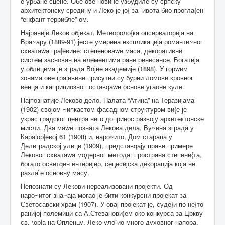
е урбане сцене. Обе ове новине узбудиле су српску
архитектонску средину и Леко је јо{ за `ивота био прогла{ен
“енфант террибле”-ом.
Најранији Леков објекат, Метеороло{ка опсерваторија на
Вра~ару (1889-91) јесте умерена експликација романти~ног
схватаwа гра|евине: степеноваwе маса, декоративни
систем заснован на елементима ране ренесансе. Богатија
у облицима је зграда Војне академије (1898). У горwим
зонама ове гра|евине присутни су бурни ломови кровног
венца и каприциозно поставqаwе основе угаоне куле.
Најпознатије Леково дело, Палата “Атина” на Теразијама
(1902) својом ~ипкастом фасадном структуром ви{е је
украс градског центра него допринос развоју архитектонске
мисли. Два маwе позната Лекова дела, Ву~ина зграда у
Кара|ор|евој 61 (1908) и, наро~ито, Дом стараца у
Делиградској улици (1909), представqају праве примере
Лековог схватаwа модерног метода: пространа степени{та,
богато осветqен ентеријер, сецесијска декорација која не
разла`е основну масу.
Непознати су Лекови нереализовани пројекти. Од
наро~итог зна~аја могао је бити конкурсни пројекат за
Светосавски храм (1907). У овај пројекат је, суде}и по не{то
ранијој полемици са А.Стеванови}ем око конкурса за Цркву
св. \ор|а на Опленцу, Леко уло`ио много духовног напора.