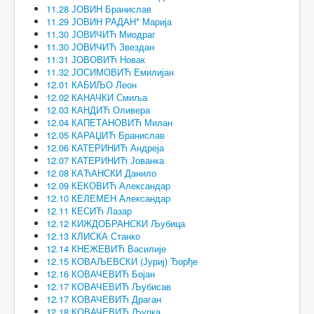
11.28 ЈОВИН Бранислав
11.29 ЈОВИН РАДАН* Марија
11.30 ЈОВИЧИЋ Миодраг
11.30 ЈОВИЧИЋ Звездан
11.31 ЈОВОВИЋ Новак
11.32 ЈОСИМОВИЋ Емилијан
12.01 КАБИЉО Леон
12.02 КАНАЧКИ Смиља
12.03 КАНДИЋ Оливера
12.04 КАПЕТАНОВИЋ Милан
12.05 КАРАЏИЋ Бранислав
12.06 КАТЕРИНИЋ Андреја
12.07 КАТЕРИНИЋ Јованка
12.08 КАЋАНСКИ Данило
12.09 КЕКОВИЋ Александар
12.10 КЕЛЕМЕН Александар
12.11 КЕСИЋ Лазар
12.12 КИЖДОБРАНСКИ Љубица
12.13 КЛИСКА Станко
12.14 КНЕЖЕВИЋ Василије
12.15 КОВАЉЕВСКИ (Јуриј) Ђорђе
12.16 КОВАЧЕВИЋ Бојан
12.17 КОВАЧЕВИЋ Љубисав
12.17 КОВАЧЕВИЋ Драган
12.18 КОВАЧЕВИЋ Љупка