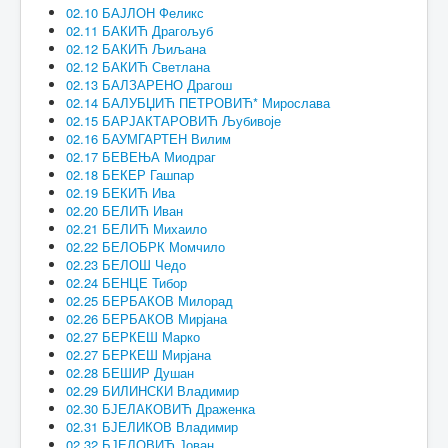
02.10 БАЈЛОН Феликс
02.11 БАКИЋ Драгољуб
02.12 БАКИЋ Љиљана
02.12 БАКИЋ Светлана
02.13 БАЛЗАРЕНО Драгош
02.14 БАЛУБЏИЋ ПЕТРОВИЋ* Мирослава
02.15 БАРЈАКТАРОВИЋ Љубивоје
02.16 БАУМГАРТЕН Вилим
02.17 БЕВЕЊА Миодраг
02.18 БЕКЕР Гашпар
02.19 БЕКИЋ Ива
02.20 БЕЛИЋ Иван
02.21 БЕЛИЋ Михаило
02.22 БЕЛОБРК Момчило
02.23 БЕЛОШ Чедо
02.24 БЕНЦЕ Тибор
02.25 БЕРБАКОВ Милорад
02.26 БЕРБАКОВ Мирјана
02.27 БЕРКЕШ Марко
02.27 БЕРКЕШ Мирјана
02.28 БЕШИР Душан
02.29 БИЛИНСКИ Владимир
02.30 БЈЕЛАКОВИЋ Драженка
02.31 БЈЕЛИКОВ Владимир
02.32 БЈЕЛОВИЋ Јован