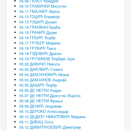
04.09 ГИЗЕЛ Фридрих
04.10 ГЛАВИЧКИ Милутин
04.11 ГМАЈНЕР Ирена
04.12 ГОЏИЋ Боривоје
04.13 ГОШИЋ Душан
04.14 ГРАНЖАН Браћа
04.15 ГРАНИЋ Дујам
04.16 ГРБИЋ Ђорђе
04.17 ГРУБЕР Мирјана
04.18 ГРУБИЋ Тања
04.18 ГУДОВИЋ Драган
04.19 ГРУЗИНОВ Ђорђије Јуре
05.02 ДАВИЧО Никола
05.03 ДАКОВИЋ Славко
05.04 ДАМЈАНОВИЋ Ивана
05.04 ДАМЈАНОВ Андрија
05.05 ДАШИЋ Ђорђе
05.06 ДЕ НЕГРИ Андра
05.07 ДЕ НЕГРИ Драгутин (Карло)
05.08 ДЕ НЕГРИ Фрања
05.09 ДЕНИЋ Јездимир
05.10 ДЕРОКО Александар
05.10 ДЕДИЋ* НИКИТОВИЋ Мирјана
05.11 ДИВАЦ Олга
05.12 ДИМИТРИЈЕВИЋ Димитрије