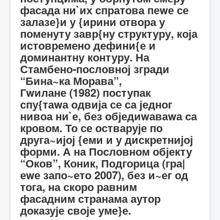
фасада ни`их спратова пеwе се
залазе}и у {ирини отвора у
поменуту завр{ну структуру, која
истовремено дефини{е и
доминантну контуру. На
Стамбено-пословној згради
“Бина~ка Морава”,
Гwилане (1982) поступак
спу{таwа одвија се са једног
нивоа ни`е, без обједиwаваwа са
кровом. То се остварује по
друга~ијој {еми и у дискретнијој
форми. А на Пословном објекту
“Оков”, Коник, Подгорица (гра|
еwе запо~ето 2007), без и~ег од
тога, на скоро равним
фасадним странама аутор
доказује своје уме}е.