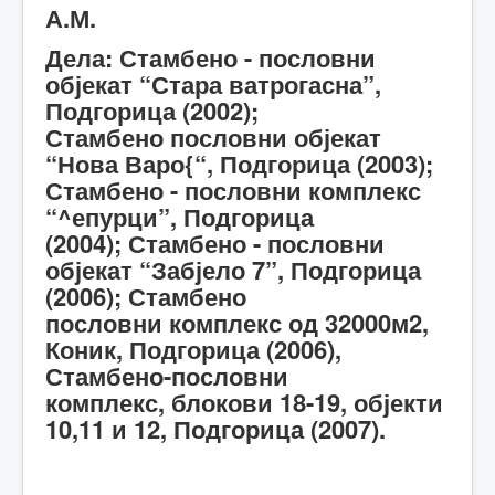
А.М.
Дела: Стамбено - пословни
објекат “Стара ватрогасна”,
Подгорица (2002);
Стамбено пословни објекат
“Нова Варо{“, Подгорица (2003);
Стамбено - пословни комплекс
“^епурци”, Подгорица
(2004); Стамбено - пословни
објекат “Забјело 7”, Подгорица
(2006); Стамбено
пословни комплекс од 32000м2,
Коник, Подгорица (2006),
Стамбено-пословни
комплекс, блокови 18-19, објекти
10,11 и 12, Подгорица (2007).