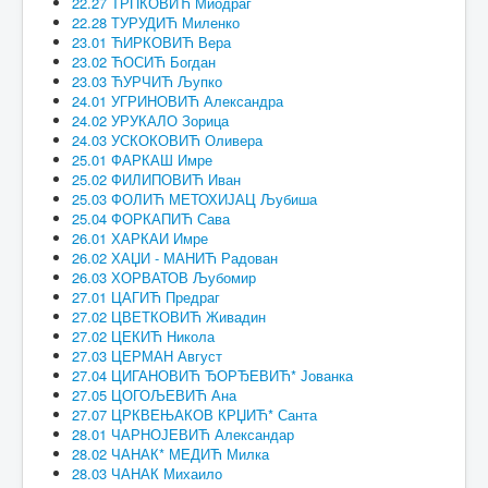
22.27 ТРПКОВИЋ Миодраг
22.28 ТУРУДИЋ Миленко
23.01 ЋИРКОВИЋ Вера
23.02 ЋОСИЋ Богдан
23.03 ЋУРЧИЋ Љупко
24.01 УГРИНОВИЋ Александра
24.02 УРУКАЛО Зорица
24.03 УСКОКОВИЋ Оливера
25.01 ФАРКАШ Имре
25.02 ФИЛИПОВИЋ Иван
25.03 ФОЛИЋ МЕТОХИЈАЦ Љубиша
25.04 ФОРКАПИЋ Сава
26.01 ХАРКАИ Имре
26.02 ХАЏИ - МАНИЋ Радован
26.03 ХОРВАТОВ Љубомир
27.01 ЦАГИЋ Предраг
27.02 ЦВЕТКОВИЋ Живадин
27.02 ЦЕКИЋ Никола
27.03 ЦЕРМАН Август
27.04 ЦИГАНОВИЋ ЂОРЂЕВИЋ* Јованка
27.05 ЦОГОЉЕВИЋ Ана
27.07 ЦРКВЕЊАКОВ КРЏИЋ* Санта
28.01 ЧАРНОЈЕВИЋ Александар
28.02 ЧАНАК* МЕДИЋ Милка
28.03 ЧАНАК Михаило