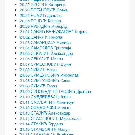
20.22 РИСТИЋ Катарина
20.23 РОГАНОВИЋ Ирена
20.24 РОМИЋ Драгана
20.25 РОШУЉ Косана
20.26 РУВИДИЋ Милорад
21.01 САВИЋ ВЕЊИФАТОВ* Татјана
21.02 САИЧИЋ Никола
21.03 САМАРЏИЈА Милица
21.04 САМОЈЛОВ Григорије
21.05 СЕКУЛИЋ Александар
21.06 СЕКУЛИЋ Милан
21.07 СИМЕОНОВИЋ Војин
21.08 СИМИЋ Војин
21.08 СИМЕУНОВИЋ Мирослав
21.08 СИМЕУНОВИЋ Саша
21.08 СИМИЋ Горан
21.09 СИНОБАД* ПЕТРОВИЋ Драгана
21.10 СМЕДЕРЕВАЦ Јован
21.11 СМИЉАНИЋ Миливоје
21.12 СОМБОРСКИ Милош
21.13 СПАЈИЋ Александар
21.14 СПАСЕНОВИЋ Мирослава
21.14 СТАКИЋ Гордана
21.15 СТАМБОЛИЋ Милун
21.16 СТАНКОВИЋ Љубомир