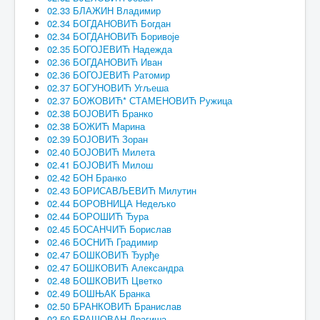
02.33 БЛАЖИН Владимир
02.34 БОГДАНОВИЋ Богдан
02.34 БОГДАНОВИЋ Боривоје
02.35 БОГОЈЕВИЋ Надежда
02.36 БОГДАНОВИЋ Иван
02.36 БОГОЈЕВИЋ Ратомир
02.37 БОГУНОВИЋ Угљеша
02.37 БОЖОВИЋ* СТАМЕНОВИЋ Ружица
02.38 БОЈОВИЋ Бранко
02.38 БОЖИЋ Марина
02.39 БОЈОВИЋ Зоран
02.40 БОЈОВИЋ Милета
02.41 БОЈОВИЋ Милош
02.42 БОН Бранко
02.43 БОРИСАВЉЕВИЋ Милутин
02.44 БОРОВНИЦА Недељко
02.44 БОРОШИЋ Ђура
02.45 БОСАНЧИЋ Борислав
02.46 БОСНИЋ Градимир
02.47 БОШКОВИЋ Ђурђе
02.47 БОШКОВИЋ Александра
02.48 БОШКОВИЋ Цветко
02.49 БОШЊАК Бранка
02.50 БРАНКОВИЋ Бранислав
02.50 БРАШОВАН Драгиша