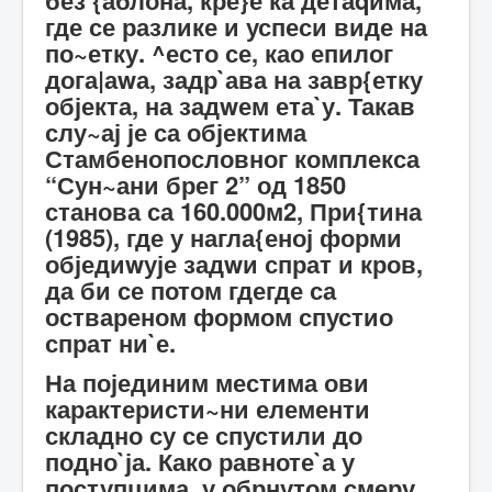
где се разлике и успеси виде на
по~етку. ^есто се, као епилог
дога|аwа, задр`ава на завр{етку
објекта, на задwем ета`у. Такав
слу~ај је са објектима
Стамбенопословног комплекса
“Сун~ани брег 2” од 1850
станова са 160.000м2, При{тина
(1985), где у нагла{еној форми
обједиwује задwи спрат и кров,
да би се потом гдегде са
оствареном формом спустио
спрат ни`е.
На појединим местима ови
карактеристи~ни елементи
складно су се спустили до
подно`ја. Како равноте`а у
поступцима, у обрнутом смеру