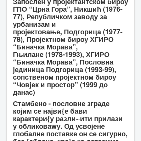
Запослен у пројектантском бироу
ГПО “Црна Гора”, Никшић (1976-
77), Републичком заводу за
урбанизам и
пројектовање, Подгорица (1977-
78), Пројектном бироу ХГИРО
“Биначка Морава”,
Гњилане (1978-1993), ХГИРО
“Биначка Морава”, Пословна
јединица Подгорица (1993-99),
сопственом пројектном бироу
“Човјек и простор” (1999 до
данас)
Стамбено - пословне зграде
којим се најви{е бави
карактери{у разли~ити прилази
у обликоваwу. Од усвојене
глобалне поставке он се сигурно,
без {аблона, кре}е ка детаqима,