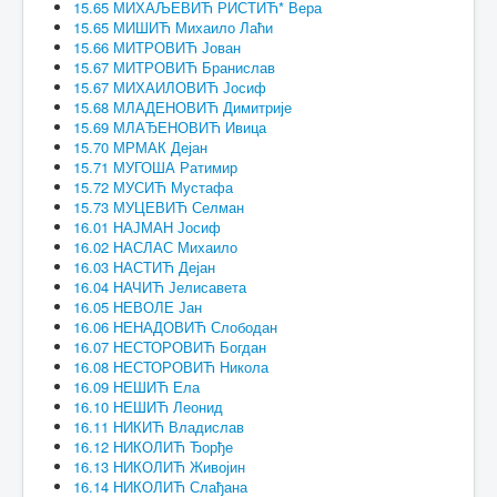
15.65 МИХАЉЕВИЋ РИСТИЋ* Вера
15.65 МИШИЋ Михаило Лаћи
15.66 МИТРОВИЋ Јован
15.67 МИТРОВИЋ Бранислав
15.67 МИХАИЛОВИЋ Јосиф
15.68 МЛАДЕНОВИЋ Димитрије
15.69 МЛАЂЕНОВИЋ Ивица
15.70 МРМАК Дејан
15.71 МУГОША Ратимир
15.72 МУСИЋ Мустафа
15.73 МУЦЕВИЋ Селман
16.01 НАЈМАН Јосиф
16.02 НАСЛАС Михаило
16.03 НАСТИЋ Дејан
16.04 НАЧИЋ Јелисавета
16.05 НЕВОЛЕ Јан
16.06 НЕНАДОВИЋ Слободан
16.07 НЕСТОРОВИЋ Богдан
16.08 НЕСТОРОВИЋ Никола
16.09 НЕШИЋ Ела
16.10 НЕШИЋ Леонид
16.11 НИКИЋ Владислав
16.12 НИКОЛИЋ Ђорђе
16.13 НИКОЛИЋ Живојин
16.14 НИКОЛИЋ Слађана