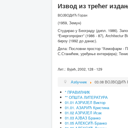
Извод из трећег из
ВОЈВОДИЋ Горан
(1959, Земун)
Студирао у Београду (дипл. 1986). Запо
“Енергопројект” (1986 - 87), Architectur 
бироу (1992 до данас).
Дела: Пословни простор “Хемофарм - Па
С.Станићем, уређење ентеријера); Тенис
Лит.: Вујић, 2002, 128 - 129
Азбучник
03.08 ВОЈВОДИЋ 
* ПРАВИЛНИК
** ОПШТА ЛИТЕРАТУРА
01.01 АЗРИЈЕЛ Виктор
01.01. АЗАРИЋ Кристина
01.02 АЗРИЈЕЛ Исак
01.03 АЈВАЗ Бранко
01.05 АЛЕКСИЋ Бранко