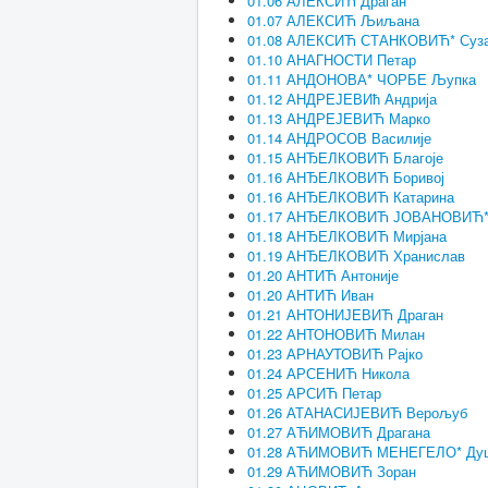
01.06 АЛЕКСИЋ Драган
01.07 АЛЕКСИЋ Љиљана
01.08 АЛЕКСИЋ СТАНКОВИЋ* Суз
01.10 АНАГНОСТИ Петар
01.11 АНДОНОВА* ЧОРБЕ Љупка
01.12 АНДРЕЈЕВИћ Андрија
01.13 АНДРЕЈЕВИЋ Марко
01.14 АНДРОСОВ Василије
01.15 АНЂЕЛКОВИЋ Благоје
01.16 АНЂЕЛКОВИЋ Боривој
01.16 АНЂЕЛКОВИЋ Катарина
01.17 АНЂЕЛКОВИЋ ЈОВАНОВИЋ
01.18 АНЂЕЛКОВИЋ Мирјана
01.19 АНЂЕЛКОВИЋ Хранислав
01.20 АНТИЋ Антоније
01.20 АНТИЋ Иван
01.21 АНТОНИЈЕВИЋ Драган
01.22 АНТОНОВИЋ Милан
01.23 АРНАУТОВИЋ Рајко
01.24 АРСЕНИЋ Никола
01.25 АРСИЋ Петар
01.26 АТАНАСИЈЕВИЋ Верољуб
01.27 АЋИМОВИЋ Драгана
01.28 АЋИМОВИЋ МЕНЕГЕЛО* Ду
01.29 АЋИМОВИЋ Зоран