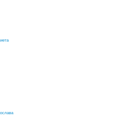
иета
ослава