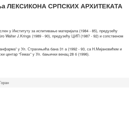
дања ЛЕКСИКОНА СРПСКИХ АРХИТЕКАТА
слен у Институту за испитивање материјала (1984 - 85), предузећу
Büro Walter J.Krings (1989 - 90), предузећу ЦИП (1987 - 92) и сопственом
нфарма” у Ул. Страхињића бана 31 а (1992 - 93, са Н.Мијановићем и
ки центар “Гемаx” у Ул. бањички венац 28 б (1996).
Горан