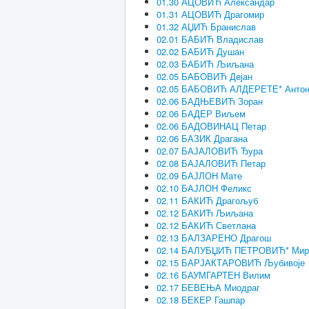
01.30 АЦОВИЋ Александар
01.31 АЦОВИЋ Драгомир
01.32 АЏИЋ Бранислав
02.01 БАБИЋ Владислав
02.02 БАБИЋ Душан
02.03 БАБИЋ Љиљана
02.05 БАБОВИЋ Дејан
02.05 БАБОВИЋ АЛДЕРЕТЕ* Антон
02.06 БАДЊЕВИЋ Зоран
02.06 БАДЕР Виљем
02.06 БАДОВИНАЦ Петар
02.06 БАЗИК Драгана
02.07 БАЈАЛОВИЋ Ђура
02.08 БАЈАЛОВИЋ Петар
02.09 БАЈЛОН Мате
02.10 БАЈЛОН Феликс
02.11 БАКИЋ Драгољуб
02.12 БАКИЋ Љиљана
02.12 БАКИЋ Светлана
02.13 БАЛЗАРЕНО Драгош
02.14 БАЛУБЏИЋ ПЕТРОВИЋ* Мир
02.15 БАРЈАКТАРОВИЋ Љубивоје
02.16 БАУМГАРТЕН Вилим
02.17 БЕВЕЊА Миодраг
02.18 БЕКЕР Гашпар