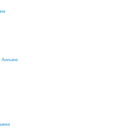
ана
* Љиљана
шанка