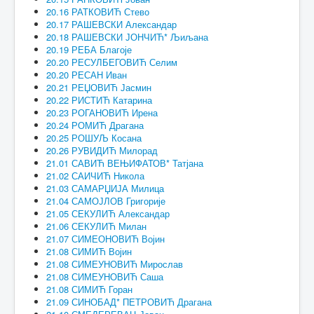
20.16 РАТКОВИЋ Стево
20.17 РАШЕВСКИ Александар
20.18 РАШЕВСКИ ЈОНЧИЋ* Љиљана
20.19 РЕБА Благоје
20.20 РЕСУЛБЕГОВИЋ Селим
20.20 РЕСАН Иван
20.21 РЕЏОВИЋ Јасмин
20.22 РИСТИЋ Катарина
20.23 РОГАНОВИЋ Ирена
20.24 РОМИЋ Драгана
20.25 РОШУЉ Косана
20.26 РУВИДИЋ Милорад
21.01 САВИЋ ВЕЊИФАТОВ* Татјана
21.02 САИЧИЋ Никола
21.03 САМАРЏИЈА Милица
21.04 САМОЈЛОВ Григорије
21.05 СЕКУЛИЋ Александар
21.06 СЕКУЛИЋ Милан
21.07 СИМЕОНОВИЋ Војин
21.08 СИМИЋ Војин
21.08 СИМЕУНОВИЋ Мирослав
21.08 СИМЕУНОВИЋ Саша
21.08 СИМИЋ Горан
21.09 СИНОБАД* ПЕТРОВИЋ Драгана