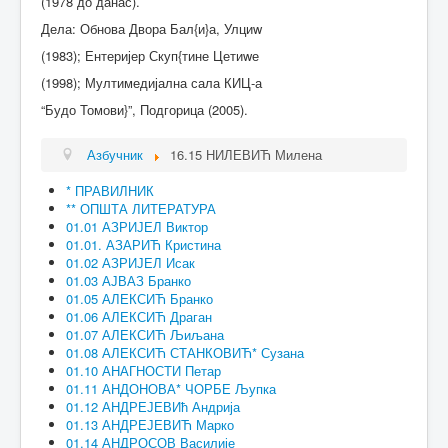
(1978 до данас).
Дела: Обнова Двора Бал{и}а, Улциw
(1983); Ентеријер Скуп{тине Цетиwе
(1998); Мултимедијална сала КИЦ-а
“Будо Томови}”, Подгорица (2005).
Азбучник
16.15 НИЛЕВИЋ Милена
* ПРАВИЛНИК
** ОПШТА ЛИТЕРАТУРА
01.01 АЗРИЈЕЛ Виктор
01.01. АЗАРИЋ Кристина
01.02 АЗРИЈЕЛ Исак
01.03 АЈВАЗ Бранко
01.05 АЛЕКСИЋ Бранко
01.06 АЛЕКСИЋ Драган
01.07 АЛЕКСИЋ Љиљана
01.08 АЛЕКСИЋ СТАНКОВИЋ* Сузана
01.10 АНАГНОСТИ Петар
01.11 АНДОНОВА* ЧОРБЕ Љупка
01.12 АНДРЕЈЕВИћ Андрија
01.13 АНДРЕЈЕВИЋ Марко
01.14 АНДРОСОВ Василије