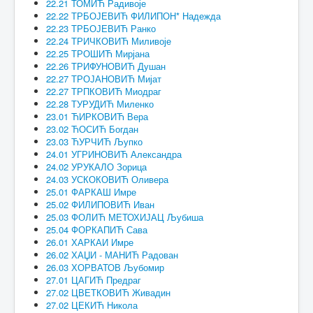
22.21 ТОМИЋ Радивоје
22.22 ТРБОЈЕВИЋ ФИЛИПОН* Надежда
22.23 ТРБОЈЕВИЋ Ранко
22.24 ТРИЧКОВИЋ Миливоје
22.25 ТРОШИЋ Мирјана
22.26 ТРИФУНОВИЋ Душан
22.27 ТРОЈАНОВИЋ Мијат
22.27 ТРПКОВИЋ Миодраг
22.28 ТУРУДИЋ Миленко
23.01 ЋИРКОВИЋ Вера
23.02 ЋОСИЋ Богдан
23.03 ЋУРЧИЋ Љупко
24.01 УГРИНОВИЋ Александра
24.02 УРУКАЛО Зорица
24.03 УСКОКОВИЋ Оливера
25.01 ФАРКАШ Имре
25.02 ФИЛИПОВИЋ Иван
25.03 ФОЛИЋ МЕТОХИЈАЦ Љубиша
25.04 ФОРКАПИЋ Сава
26.01 ХАРКАИ Имре
26.02 ХАЏИ - МАНИЋ Радован
26.03 ХОРВАТОВ Љубомир
27.01 ЦАГИЋ Предраг
27.02 ЦВЕТКОВИЋ Живадин
27.02 ЦЕКИЋ Никола