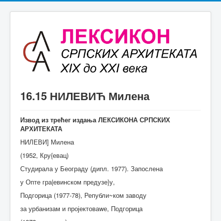
16.15 НИЛЕВИЋ Милена
Извод из трећег издања ЛЕКСИКОНА СРПСКИХ
АРХИТЕКАТА
НИЛЕВИ] Милена
(1952, Кру{евац)
Студирала у Београду (дипл. 1977). Запослена
у Опте гра|евинском предузе}у,
Подгорица (1977-78), Републи~ком заводу
за урбанизам и пројектоваwе, Подгорица