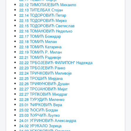
22.12 ТИМОТИЈЕВИЋ Михаило
22.13 ТИТЕЛБАХ Стојан
22.14 ТОДОРОВИЋ Петар
22.15 ТОДОРОВИЋ Мирко
22.15 ТОДОРОВИЋ Светислав
22.16 ТОМАНОВИЋ Недељко
22.17 ТОМИЋ Божидар
22.18 ТОМИЋ Милан
22.18 ТОМИЋ Катарина
22.19 ТОМИЋ Р. Милан
22.21 ТОМИЋ Радивоје
22.22 ТРБОЈЕВИЋ ФИЛИПОН* Надежда
22.23 ТРБОЈЕВИЋ Ранко
22.24 ТРИЧКОВИЋ Миливоје
22.25 ТРОШИЋ Мирјана
22.26 ТРИФУНОВИЋ Душан
22.27 ТРОЈАНОВИЋ Мијат
22.27 ТРПКОВИЋ Миодраг
22.28 ТУРУДИЋ Миленко
23.01 ЋИРКОВИЋ Вера
23.02 ЋОСИЋ Богдан
23.03 ЋУРЧИЋ Љупко
24.01 УГРИНОВИЋ Александра
24.02 УРУКАЛО Зорица
24.03 УСКОКОВИЋ Оливера