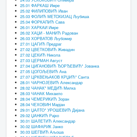
25.01 ФАРКАШ Имре
25.02 ФИЛИПОВИЋ Иван
25.03 ФОЛИЋ МЕТОХИЈАЦ Љубиша
25.04 ФОРКАПИЋ Сава
26.01 ХАРКАИ Имре
26.02 ХАЏИ - МАНИЋ Радован
26.03 ХОРВАТОВ Љубомир
27.01 ЦАГИЋ Предраг
27.02 ЦВЕТКОВИЋ Живадин
27.02 ЦЕКИЋ Никола
27.03 ЦЕРМАН Август
27.04 ЦИГАНОВИЋ ЂОРЂЕВИЋ* Јованка
27.05 ЦОГОЉЕВИЋ Ана
27.07 ЦРКВЕЊАКОВ КРЏИЋ* Санта
28.01 ЧАРНОЈЕВИЋ Александар
28.02 ЧАНАК* МЕДИЋ Милка
28.03 ЧАНАК Михаило
28.04 ЧЕМЕРИКИЋ Зоран
28.04 ЧЕХОВИН Марјан
29.01 ЏАЛТО* УРОШЕВИЋ Дијана
29.02 ЏАНКИЋ Рајко
30.01 ШАЛЕТИЋ Александар
30.02 ШАФАРИК Јанко
30.03 ШЕГВИЋ Аљоша