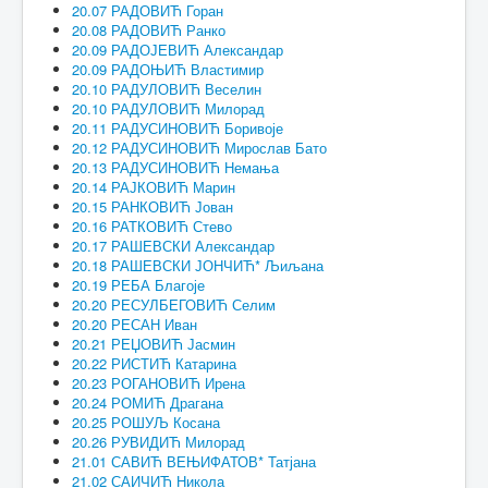
20.07 РАДОВИЋ Горан
20.08 РАДОВИЋ Ранко
20.09 РАДОЈЕВИЋ Александар
20.09 РАДОЊИЋ Властимир
20.10 РАДУЛОВИЋ Веселин
20.10 РАДУЛОВИЋ Милорад
20.11 РАДУСИНОВИЋ Боривоје
20.12 РАДУСИНОВИЋ Мирослав Бато
20.13 РАДУСИНОВИЋ Немања
20.14 РАЈКОВИЋ Марин
20.15 РАНКОВИЋ Јован
20.16 РАТКОВИЋ Стево
20.17 РАШЕВСКИ Александар
20.18 РАШЕВСКИ ЈОНЧИЋ* Љиљана
20.19 РЕБА Благоје
20.20 РЕСУЛБЕГОВИЋ Селим
20.20 РЕСАН Иван
20.21 РЕЏОВИЋ Јасмин
20.22 РИСТИЋ Катарина
20.23 РОГАНОВИЋ Ирена
20.24 РОМИЋ Драгана
20.25 РОШУЉ Косана
20.26 РУВИДИЋ Милорад
21.01 САВИЋ ВЕЊИФАТОВ* Татјана
21.02 САИЧИЋ Никола