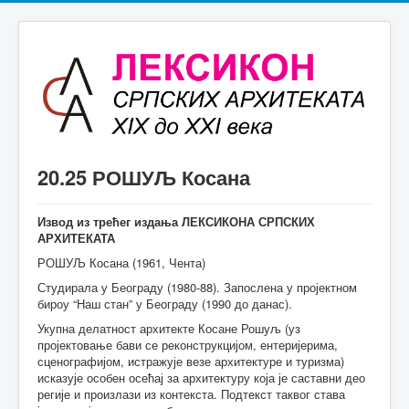
20.25 РОШУЉ Косана
Извод из трећег издања ЛЕКСИКОНА СРПСКИХ
АРХИТЕКАТА
РОШУЉ Косана (1961, Чента)
Студирала у Београду (1980-88). Запослена у пројектном
бироу “Наш стан” у Београду (1990 до данас).
Укупна делатност архитекте Косане Рошуљ (уз
пројектовање бави се реконструкцијом, ентеријерима,
сценографијом, истражује везе архитектуре и туризма)
исказује особен осећај за архитектуру која је саставни део
регије и произлази из контекста. Подтекст таквог става