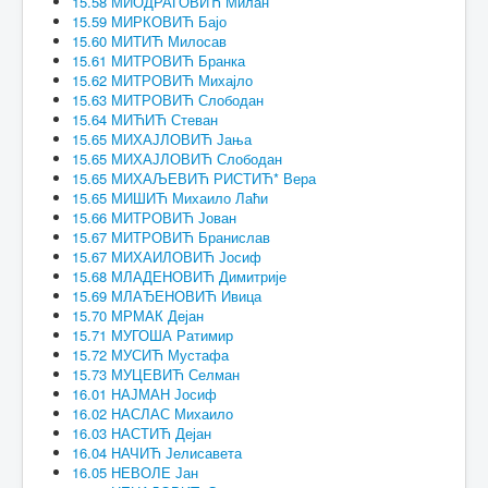
15.58 МИОДРАГОВИЋ Милан
15.59 МИРКОВИЋ Бајо
15.60 МИТИЋ Милосав
15.61 МИТРОВИЋ Бранка
15.62 МИТРОВИЋ Михајло
15.63 МИТРОВИЋ Слободан
15.64 МИЋИЋ Стеван
15.65 МИХАЈЛОВИЋ Јања
15.65 МИХАЈЛОВИЋ Слободан
15.65 МИХАЉЕВИЋ РИСТИЋ* Вера
15.65 МИШИЋ Михаило Лаћи
15.66 МИТРОВИЋ Јован
15.67 МИТРОВИЋ Бранислав
15.67 МИХАИЛОВИЋ Јосиф
15.68 МЛАДЕНОВИЋ Димитрије
15.69 МЛАЂЕНОВИЋ Ивица
15.70 МРМАК Дејан
15.71 МУГОША Ратимир
15.72 МУСИЋ Мустафа
15.73 МУЦЕВИЋ Селман
16.01 НАЈМАН Јосиф
16.02 НАСЛАС Михаило
16.03 НАСТИЋ Дејан
16.04 НАЧИЋ Јелисавета
16.05 НЕВОЛЕ Јан