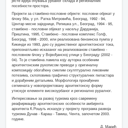
јесте идеја очувања урбаног склада и регионалних
посебности простора.
Пројекти за стамбено-пословне објекте: пословни објекат у
блоку 56а, у ул. Ратка Митровића, Београд, 1992 - 94,
Центар месне заједнице, Репишка ул., Београд, 1994 - 95,
стамбено - пословни објекат у насељу Дарданија,
Приштина, 1995, Стамбено - пословни комплекс Голф,
Београд, 1998 - 2000, или реализована бензинска пумпа у
Кикинди из 1993, део су јединственог архитектонског тока,
препознатљиво исказаног на реализованом стамбено -
пословном блоку у Војвођанској улици у Београду (2002 -
04). То је стамбена ламела коју ауторка особеним
архитектонским рукописом преводи у оригиналну
композицију обогаћену смелим скулптурално ликовним
потезима, склоповима графичко структуралних пиластара
и дорађеним детаљима. Морфологија пронађених
сегмената у новопројектовану архитектонску форму
утискује елементе високоурбаног и регионално руралног.
Интересовање за развој туризма кроз савремену
реафирмацију архитектонских особености амбијента
архитекта К.Рошуљ исказује у пројекту програма развоја
туризма Дунав - Караш - Тамиш, Чента, започетом 2003.
године.
Д. Марић