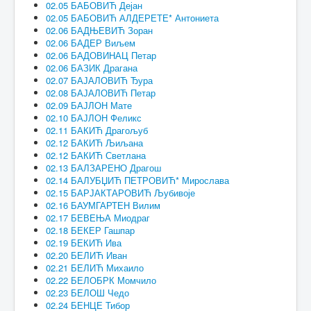
02.05 БАБОВИЋ Дејан
02.05 БАБОВИЋ АЛДЕРЕТЕ* Антониета
02.06 БАДЊЕВИЋ Зоран
02.06 БАДЕР Виљем
02.06 БАДОВИНАЦ Петар
02.06 БАЗИК Драгана
02.07 БАЈАЛОВИЋ Ђура
02.08 БАЈАЛОВИЋ Петар
02.09 БАЈЛОН Мате
02.10 БАЈЛОН Феликс
02.11 БАКИЋ Драгољуб
02.12 БАКИЋ Љиљана
02.12 БАКИЋ Светлана
02.13 БАЛЗАРЕНО Драгош
02.14 БАЛУБЏИЋ ПЕТРОВИЋ* Мирослава
02.15 БАРЈАКТАРОВИЋ Љубивоје
02.16 БАУМГАРТЕН Вилим
02.17 БЕВЕЊА Миодраг
02.18 БЕКЕР Гашпар
02.19 БЕКИЋ Ива
02.20 БЕЛИЋ Иван
02.21 БЕЛИЋ Михаило
02.22 БЕЛОБРК Момчило
02.23 БЕЛОШ Чедо
02.24 БЕНЦЕ Тибор