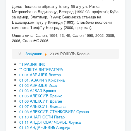
Дела: Пословни објекат у Блоку 56 а у ул. Ратка
Митровића на Видиковцу, Београд (1992-93, пројекат); Кућа
за одмор, Златибор, (1994); Бензинска станица на
Башаидском путу у Кикинди (1993); Стамбено пословни
комплекс “Голф” у Београду (2000, пројекат).
Општа лит.: Салон, 1994, 13, 45; Салон 1998, 2002, 2005,
2006, СалонНС 2006.
Азбучник
20.25 РОШУЉ Косана
* ПРАВИЛНИК
** ОПШТА ЛИТЕРАТУРА
01.01 АЗРИЈЕЛ Виктор
01.01. АЗАРИЋ Кристина
01.02 АЗРИЈЕЛ Исак
01.03 АЈВАЗ Бранко
01.05 АЛЕКСИЋ Бранко
01.06 АЛЕКСИЋ Драган
01.07 АЛЕКСИЋ Љиљана
01.08 АЛЕКСИЋ СТАНКОВИЋ* Сузана
01.10 АНАГНОСТИ Петар
01.11 АНДОНОВА* ЧОРБЕ Љупка
01.12 АНДРЕЈЕВИћ Андрија