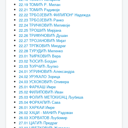
22.19 ТОМИЋ Р. Милан
22.21 ТОМИЋ Радивоје
22.22 ТРБОЈЕВИЋ ФИЛИПОН* Надежда
22.23 ТРБОЈЕВИЋ Ранко
22.24 ТРИЧКОВИЋ Миливоје
22.25 ТРОШИЋ Мирјана
22.26 ТРИФУНОВИЋ Душан
22.27 ТРОЈАНОВИЋ Мијат
22.27 ТРПКОВИЋ Миодраг
22.28 ТУРУДИЋ Миленко
23.01 ЋИРКОВИЋ Вера
23.02 ЋОСИЋ Богдан
23.03 ЋУРЧИЋ Љупко
24.01 УГРИНОВИЋ Александра
24.02 УРУКАЛО Зорица
24.03 УСКОКОВИЋ Оливера
25.01 ФАРКАШ Имре
25.02 ФИЛИПОВИЋ Иван
25.03 ФОЛИЋ МЕТОХИЈАЦ Љубиша
25.04 ФОРКАПИЋ Сава
26.01 ХАРКАИ Имре
26.02 ХАЏИ - МАНИЋ Радован
26.03 ХОРВАТОВ Љубомир
27.01 ЦАГИЋ Предраг
27.02 ЦВЕТКОВИЋ Живадин