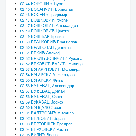
02.44 БОРОШИЋ Ђура
02.45 БОСАНЧИЋ Борислав
02.46 БОСНИЋ Градимир
02.47 БОШКОВИЋ Ђурђе
02.47 БОШКОВИЋ Александра
02.48 БОШКОВИЋ Цветко
02.49 БОШЊАК Бранка
02.50 БРАНКОВИЋ Бранислав
02.50 БРАШОВАН Драгиша
02.51 БРКИЋ Алексеј
02.52 БРКИЋ ЈОВИЧИЋ* Ружица
02.52 БРКОВИЋ БАЈИЋ* Милица
02.53 БУГАРИНОВИЋ Меланија
02.54 БУГАРСКИ Александар
02.55 БУГАРСКИ Жива
02.56 БУЂЕВАЦ Александар
02.57 БУЂЕВАЦ Драган
02.58 БУЂЕВАЦ Саша
02.59 БУКАВАЦ Јосиф
02.60 БУНДАЛО Зоран
03.01 ВАЛТРОВИЋ Михаило
03.02 ВЕЉОВИЋ Зоран
03.03 ВЕРТОВШЕК Предраг
03.04 ВЕРХОВСКИ Роман
03.05 ВИЛИЋ Весна