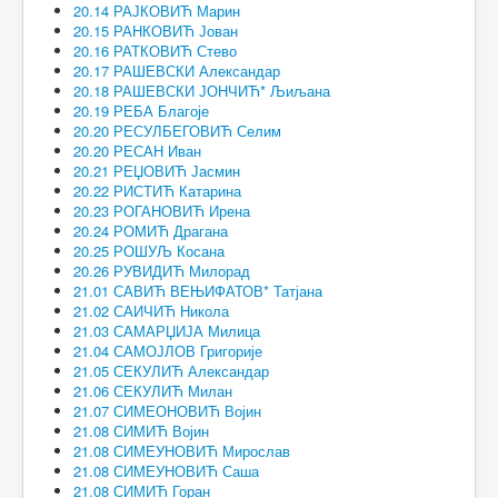
20.14 РАЈКОВИЋ Марин
20.15 РАНКОВИЋ Јован
20.16 РАТКОВИЋ Стево
20.17 РАШЕВСКИ Александар
20.18 РАШЕВСКИ ЈОНЧИЋ* Љиљана
20.19 РЕБА Благоје
20.20 РЕСУЛБЕГОВИЋ Селим
20.20 РЕСАН Иван
20.21 РЕЏОВИЋ Јасмин
20.22 РИСТИЋ Катарина
20.23 РОГАНОВИЋ Ирена
20.24 РОМИЋ Драгана
20.25 РОШУЉ Косана
20.26 РУВИДИЋ Милорад
21.01 САВИЋ ВЕЊИФАТОВ* Татјана
21.02 САИЧИЋ Никола
21.03 САМАРЏИЈА Милица
21.04 САМОЈЛОВ Григорије
21.05 СЕКУЛИЋ Александар
21.06 СЕКУЛИЋ Милан
21.07 СИМЕОНОВИЋ Војин
21.08 СИМИЋ Војин
21.08 СИМЕУНОВИЋ Мирослав
21.08 СИМЕУНОВИЋ Саша
21.08 СИМИЋ Горан