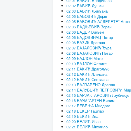
02.01 БАБИЋ Владислав
02.02 БАБИЋ Душан
02.03 БАБИЋ Љиљана
02.05 БАБОВИЋ Дејан
02.05 БАБОВИЋ АЛДЕРЕТЕ* Антон
02.06 БАДЊЕВИЋ Зоран
02.06 БАДЕР Виљем
02.06 БАДОВИНАЦ Петар
02.06 БАЗИК Драгана
02.07 БАЈАЛОВИЋ Ђура
02.08 БАЈАЛОВИЋ Петар
02.09 БАЈЛОН Мате
02.10 БАЈЛОН Феликс
02.11 БАКИЋ Драгољуб
02.12 БАКИЋ Љиљана
02.12 БАКИЋ Светлана
02.13 БАЛЗАРЕНО Драгош
02.14 БАЛУБЏИЋ ПЕТРОВИЋ* Мир
02.15 БАРЈАКТАРОВИЋ Љубивоје
02.16 БАУМГАРТЕН Вилим
02.17 БЕВЕЊА Миодраг
02.18 БЕКЕР Гашпар
02.19 БЕКИЋ Ива
02.20 БЕЛИЋ Иван
02.21 БЕЛИЋ Михаило