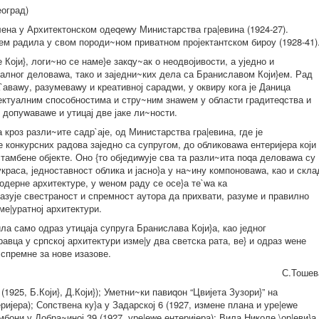
еоград)
лена у Архитектонском одеqеwу Министарства гра|евина (1924-27).
ем радила у свом породи~ном приватном пројектантском бироу (1928-41)
оји}, логи~но се наме}е закqу~ак о неодвојивости, а уједно и
талног деловаwа, тако и заједни~ких дела са Браниславом Који}ем. Рад
`аваwу, разумеваwу и креативној сарадwи, у оквиру кога је Даница
ектуалним способностима и стру~ним знаwем у области градитеqства и
 допуwаваwе и утицај две јаке ли~ности.
 кроз разли~ите садр`аје, од Министарства гра|евина, где је
де конкурсних радова заједно са супругом, до обликоваwа ентеријера који
 стамбене објекте. Оно {то обједиwује сва та разли~ита поqа деловаwа су
украса, једноставност облика и јасно}а у на~ину компоноваwа, као и скла
одерне архитектуре, у wеном раду се осе}а те`wа ка
казује свестраност и спремност аутора да прихвати, разуме и правилно
ме|уратној архитектури.
ла само одраз утицаја супруга Бранислава Који}а, као једног
равца у српској архитектури изме|у два светска рата, ве} и одраз wене
спремне за нове изазове.
С.Тошев
1925, Б.Који}, Д.Који}); Уметни~ки павиqон “Цвијета Зузори}” на
ијера); Сопствена ку}а у Задарској 6 (1927, измене плана и уре|еwе
бони у Добра~иној 39 (1927, уре|еwе ентеријера); Вила Николе \ор|еви}а