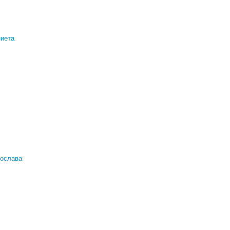
иета
ослава