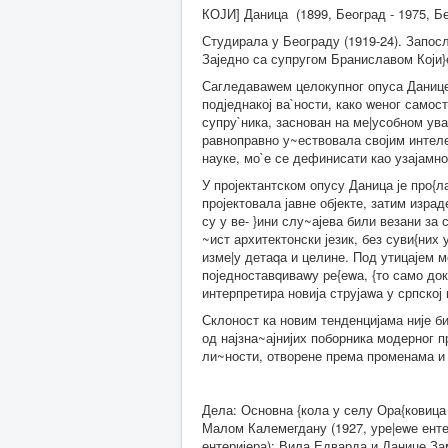
КОЈИ] Даница (1899, Београд - 1975, Б
Студирала у Београду (1919-24). Запос
Заједно са супругом Браниславом Који}
Сагледаваwем целокупног опуса Данице К
подједнакој ва`ности, како wеног самос
супру`ника, заснован на ме|усобном ува
равноправно у~ествовала својим интел
науке, мо`е се дефинисати као узајамно
У пројектантском опусу Даница је про{ла
пројектовала јавне објекте, затим изра
су у ве- }ини слу~ајева били везани за
~ист архитектонски језик, без суви{них 
изме|у детаqа и целине. Под утицајем м
поједноставqиваwу ре{еwа, {то само до
интерпретира новија струјаwа у српској 
Склоност ка новим тенденцијама није би
од најзна~ајнијих поборника модерног п
ли~ности, отворене према променама и 
Дела: Основна {кола у селу Ора{ковица (
Малом Калемегдану (1927, уре|еwе ентер
ентеријера); Вила Едварда и Данице Зам