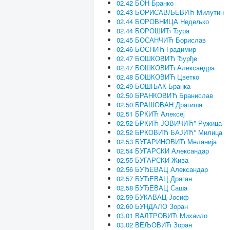
02.42 БОН Бранко
02.43 БОРИСАВЉЕВИЋ Милутин
02.44 БОРОВНИЦА Недељко
02.44 БОРОШИЋ Ђура
02.45 БОСАНЧИЋ Борислав
02.46 БОСНИЋ Градимир
02.47 БОШКОВИЋ Ђурђе
02.47 БОШКОВИЋ Александра
02.48 БОШКОВИЋ Цветко
02.49 БОШЊАК Бранка
02.50 БРАНКОВИЋ Бранислав
02.50 БРАШОВАН Драгиша
02.51 БРКИЋ Алексеј
02.52 БРКИЋ ЈОВИЧИЋ* Ружица
02.52 БРКОВИЋ БАЈИЋ* Милица
02.53 БУГАРИНОВИЋ Меланија
02.54 БУГАРСКИ Александар
02.55 БУГАРСКИ Жива
02.56 БУЂЕВАЦ Александар
02.57 БУЂЕВАЦ Драган
02.58 БУЂЕВАЦ Саша
02.59 БУКАВАЦ Јосиф
02.60 БУНДАЛО Зоран
03.01 ВАЛТРОВИЋ Михаило
03.02 ВЕЉОВИЋ Зоран