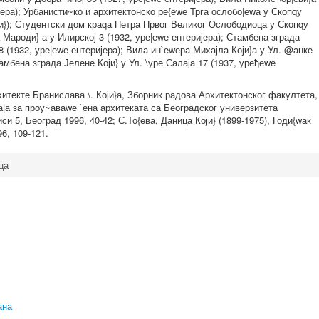
ијера); Урбанисти~ко и архитектонско ре{еwе Трга ослобо|еwа у Скопqу
Који}); Студентски дом краqа Петра Првог Великог Ослободиоца у Скопqу
ва Мароди} а у Илирској 3 (1932, уре|еwе ентеријера); Стамбена зграда
(1932, уре|еwе ентеријера); Вила ин`еwера Михајла Који}а у Ул. @анке
тамбена зграда Јелене Који} у Ул. \уре Салаја 17 (1937, уређеwе
текте Бранислава \. Који}а, Зборник радова Архитектонског факултета,
ра|а за проу~аваwе `ена архитеката са Београдског универзитета
си 5, Београд 1996, 40-42; С.То{ева, Даница Који} (1899-1975), Годи{wак
6, 109-121.
ца
ана