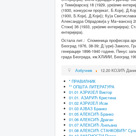
у Теми{варској 18 (1929, уре|еwе ентер
(1930, конкурсни пројекат, Б.Који}, Д.
(1930, Б.Који}, Д.Који}); Ку}а Светисла
Александра Обрадови}а у Ма~ванској 28 
Стоки} 36 (1933, уре|еwе ентеријера); С
ентеријера).
Остала лит.: Споменица професора архи
Београд 1976, 38-39; Д.\ури}-Замоло, Г
генерације 1896-1940 године, Пинус запи
града Београда, кw.XЛИИИ, Београд 199
Азбучник
12.20 КОЈИЋ Дани
* ПРАВИЛНИК
** ОПШТА ЛИТЕРАТУРА
01.01 АЗРИЈЕЛ Виктор
01.01. АЗАРИЋ Кристина
01.02 АЗРИЈЕЛ Исак
01.03 АЈВАЗ Бранко
01.05 АЛЕКСИЋ Бранко
01.06 АЛЕКСИЋ Драган
01.07 АЛЕКСИЋ Љиљана
01.08 АЛЕКСИЋ СТАНКОВИЋ* Суз
01.10 АНАГНОСТИ Петар