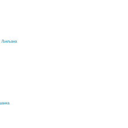
* Љиљана
шанка