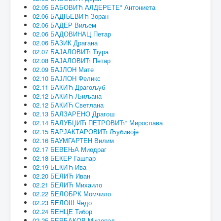
02.05 БАБОВИЋ АЛДЕРЕТЕ* Антониета
02.06 БАДЊЕВИЋ Зоран
02.06 БАДЕР Виљем
02.06 БАДОВИНАЦ Петар
02.06 БАЗИК Драгана
02.07 БАЈАЛОВИЋ Ђура
02.08 БАЈАЛОВИЋ Петар
02.09 БАЈЛОН Мате
02.10 БАЈЛОН Феликс
02.11 БАКИЋ Драгољуб
02.12 БАКИЋ Љиљана
02.12 БАКИЋ Светлана
02.13 БАЛЗАРЕНО Драгош
02.14 БАЛУБЏИЋ ПЕТРОВИЋ* Мирослава
02.15 БАРЈАКТАРОВИЋ Љубивоје
02.16 БАУМГАРТЕН Вилим
02.17 БЕВЕЊА Миодраг
02.18 БЕКЕР Гашпар
02.19 БЕКИЋ Ива
02.20 БЕЛИЋ Иван
02.21 БЕЛИЋ Михаило
02.22 БЕЛОБРК Момчило
02.23 БЕЛОШ Чедо
02.24 БЕНЦЕ Тибор
02.25 БЕРБАКОВ Милорад