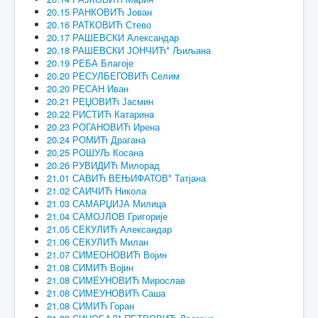
20.15 РАНКОВИЋ Јован
20.16 РАТКОВИЋ Стево
20.17 РАШЕВСКИ Александар
20.18 РАШЕВСКИ ЈОНЧИЋ* Љиљана
20.19 РЕБА Благоје
20.20 РЕСУЛБЕГОВИЋ Селим
20.20 РЕСАН Иван
20.21 РЕЏОВИЋ Јасмин
20.22 РИСТИЋ Катарина
20.23 РОГАНОВИЋ Ирена
20.24 РОМИЋ Драгана
20.25 РОШУЉ Косана
20.26 РУВИДИЋ Милорад
21.01 САВИЋ ВЕЊИФАТОВ* Татјана
21.02 САИЧИЋ Никола
21.03 САМАРЏИЈА Милица
21.04 САМОЈЛОВ Григорије
21.05 СЕКУЛИЋ Александар
21.06 СЕКУЛИЋ Милан
21.07 СИМЕОНОВИЋ Војин
21.08 СИМИЋ Војин
21.08 СИМЕУНОВИЋ Мирослав
21.08 СИМЕУНОВИЋ Саша
21.08 СИМИЋ Горан