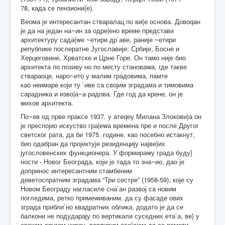
78, када се пензиони{е).
Веома је интересантан стваралац по ви{е основа. Довоqан
је да на један на~ин за одре|ено време представи
архитектуру сада{wе ~етири др`аве, раније ~етири
републике послератне Југославије: Србије, Босне и
Херцеговине, Хрватске и Црне Горе. Он тамо није био
архитекта по позиву но по месту становаwа, где такве
ствараоце, наро~ито у малим градовима, памте
као неимаре који ту `иве са својим зградама и тимовима
сарадника и изво|а~а радова. Где год да крене, он је
wихов архитекта.
По~ев од прве праксе 1937. у атеqеу Милана Злокови}а он
је преспојио искуство гра|еwа времена пре и после Другог
светског рата, да би 1975. године, као посебно истакнут,
био одабран да пројектује резиденцију најве}их
југословенских функционера. У формираwу града буду}
ности - Новог Београда, који је тада то зна~ио, дао је
допринос интересантним стамбеним
деветоспратним зградама “Три сестре” (1958-59), које су
Новом Београду нагласиле сна`ан развој са новим
погледима, ретко примеwиваним, да су фасаде ових
зграда прибли`но квадратних облика, додато је да се
балкони не подударају по вертикали суседних ета`а, ве} у
сваком другом нивоу, варqивим осе}ајем да се ремети