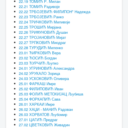
22.19 ТОМИЋ Р. Милан
22.21 ТОМИЋ Радивоје
22.22 ТРБОЈЕВИЋ ФИЛИПОН* Надежда
22.23 ТРБОЈЕВИЋ Ранко
22.24 ТРИЧКОВИЋ Миливоје
22.25 ТРОШИЋ Мирјана
22.26 ТРИФУНОВИЋ Душан
22.27 ТРОЈАНОВИЋ Мијат
22.27 ТРПКОВИЋ Миодраг
22.28 ТУРУДИЋ Миленко
23.01 ЋИРКОВИЋ Вера
23.02 ЋОСИЋ Богдан
23.03 ЋУРЧИЋ Љупко
24.01 УГРИНОВИЋ Александра
24.02 УРУКАЛО Зорица
24.03 УСКОКОВИЋ Оливера
25.01 ФАРКАШ Имре
25.02 ФИЛИПОВИЋ Иван
25.03 ФОЛИЋ МЕТОХИЈАЦ Љубиша
25.04 ФОРКАПИЋ Сава
26.01 ХАРКАИ Имре
26.02 ХАЏИ - МАНИЋ Радован
26.03 ХОРВАТОВ Љубомир
27.01 ЦАГИЋ Предраг
27.02 ЦВЕТКОВИЋ Живадин