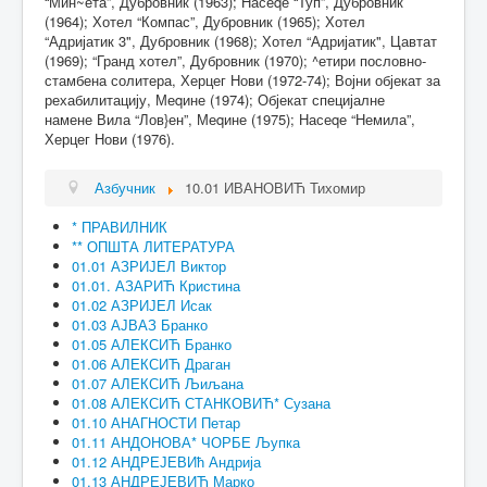
“Мин~ета”, Дубровник (1963); Насеqе “Туп”, Дубровник
(1964); Хотел “Компас”, Дубровник (1965); Хотел
“Адријатик 3", Дубровник (1968); Хотел “Адријатик", Цавтат
(1969); “Гранд хотел”, Дубровник (1970); ^етири пословно-
стамбена солитера, Херцег Нови (1972-74); Војни објекат за
рехабилитацију, Меqине (1974); Објекат специјалне
намене Вила “Лов}ен”, Меqине (1975); Насеqе “Немила”,
Херцег Нови (1976).
Азбучник
10.01 ИВАНОВИЋ Тихомир
* ПРАВИЛНИК
** ОПШТА ЛИТЕРАТУРА
01.01 АЗРИЈЕЛ Виктор
01.01. АЗАРИЋ Кристина
01.02 АЗРИЈЕЛ Исак
01.03 АЈВАЗ Бранко
01.05 АЛЕКСИЋ Бранко
01.06 АЛЕКСИЋ Драган
01.07 АЛЕКСИЋ Љиљана
01.08 АЛЕКСИЋ СТАНКОВИЋ* Сузана
01.10 АНАГНОСТИ Петар
01.11 АНДОНОВА* ЧОРБЕ Љупка
01.12 АНДРЕЈЕВИћ Андрија
01.13 АНДРЕЈЕВИЋ Марко