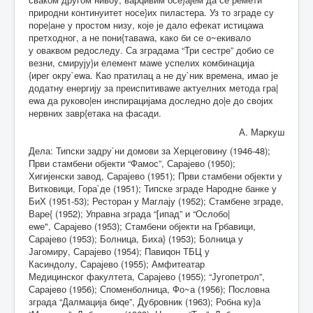
природни континуитет носе}их пиластера. Уз то зграде су
поре|ане у простом низу, које је дало ефекат истицаwа
претходног, а не пони{таваwа, како би се о~екивало
у оваквом редоследу. Са зградама “Три сестре” добио се
везни, смирују}и елемент маwе успелих комбинација
{ирег окру`еwа. Као пратилац а не ду`ник времена, имао је
додатну енергију за преиспитиваwе актуелних метода гра|
еwа да руково|ен инспирацијама доследно до|е до својих
нервних завр{етака на фасади.
А. Маркуш
Дела: Типски задру`ни домови за Херцеговину (1946-48);
Први стамбени објекти “Фамос”, Сарајево (1950);
Хигијенски завод, Сарајево (1951); Први стамбени објекти у
Витковици, Гора`де (1951); Типске зграде Народне банке у
БиХ (1951-53); Ресторан у Маглају (1952); Стамбене зграде,
Варе{ (1952); Управна зграда “[ипад” и “Ослобо|
еwе", Сарајево (1953); Стамбени објекти на Грбавици,
Сарајево (1953); Болница, Биха} (1953); Болница у
Јагомиру, Сарајево (1954); Павиqон ТБЦ у
Касиндолу, Сарајево (1955); Амфитеатар
Медицинског факултета, Сарајево (1955); “Југопетрол”,
Сарајево (1956); Споменболница, Фо~а (1956); Пословна
зграда “Далмација биqе”, Дубровник (1963); Робна ку}а