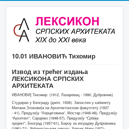
10.01 ИВАНОВИЋ Тихомир
Извод из трећег издања
ЛЕКСИКОНА СРПСКИХ
АРХИТЕКАТА
ИВАНОВИ] Тихомир (1912, Лазаревац - 1990, Дубровник)
Студирао у Београду (дипл. 1936). Запослен у кабинету
Милана Злокови}а на Архитектонском факултету (1937
- 41), Предузе}у “Херцеговина”, Мостар (1946-48), Предузе}у
“Архитект”, Сарајево (1948-57), Предузе}у “Србија
пројект”, Београд (1957-61), Бироу за изградwу Дубровника
(1961-71), Урбанисти~ком заводу, Херцег Нови (1971-