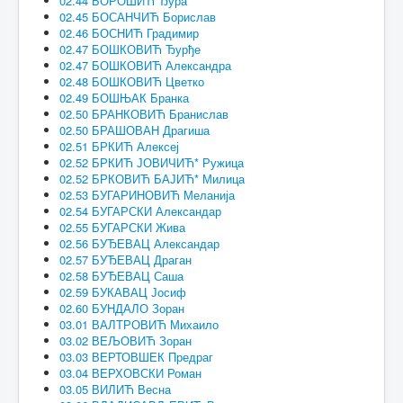
02.44 БОРОШИЋ Ђура
02.45 БОСАНЧИЋ Борислав
02.46 БОСНИЋ Градимир
02.47 БОШКОВИЋ Ђурђе
02.47 БОШКОВИЋ Александра
02.48 БОШКОВИЋ Цветко
02.49 БОШЊАК Бранка
02.50 БРАНКОВИЋ Бранислав
02.50 БРАШОВАН Драгиша
02.51 БРКИЋ Алексеј
02.52 БРКИЋ ЈОВИЧИЋ* Ружица
02.52 БРКОВИЋ БАЈИЋ* Милица
02.53 БУГАРИНОВИЋ Меланија
02.54 БУГАРСКИ Александар
02.55 БУГАРСКИ Жива
02.56 БУЂЕВАЦ Александар
02.57 БУЂЕВАЦ Драган
02.58 БУЂЕВАЦ Саша
02.59 БУКАВАЦ Јосиф
02.60 БУНДАЛО Зоран
03.01 ВАЛТРОВИЋ Михаило
03.02 ВЕЉОВИЋ Зоран
03.03 ВЕРТОВШЕК Предраг
03.04 ВЕРХОВСКИ Роман
03.05 ВИЛИЋ Весна